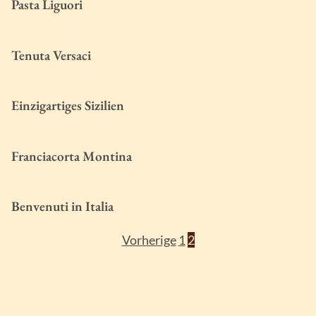
Pasta Liguori
Tenuta Versaci
Einzigartiges Sizilien
Franciacorta Montina
Benvenuti in Italia
Seitennummerie
Vorherige
1
2
der
Beiträge